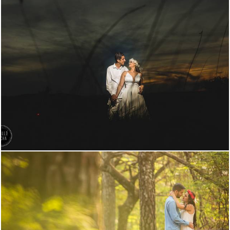
6149
56