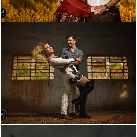
5968
61