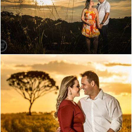
3077
110
3509
34