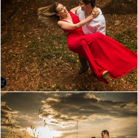
3257
62