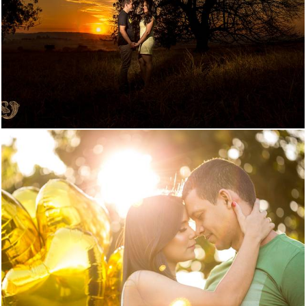
3798
0
6077
3