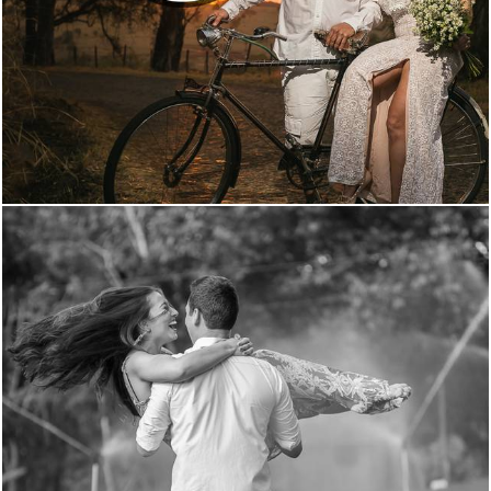
3120
20
3014
6