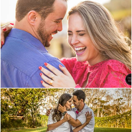
4099
188