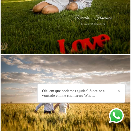
3971
45
Olá, em que podemos ajudar? Sinta-se a
✕
vontade em me chamar no Whats.
3299
5