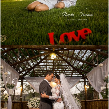
3971
45
7761
19