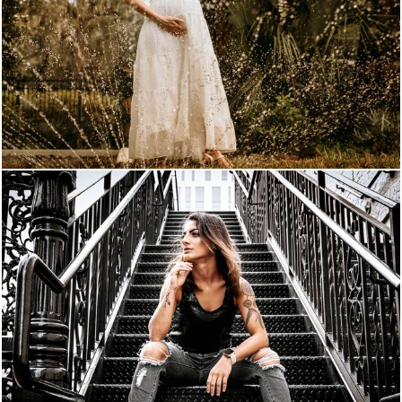
2517
37
2621
18