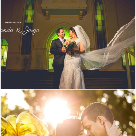
4027
141