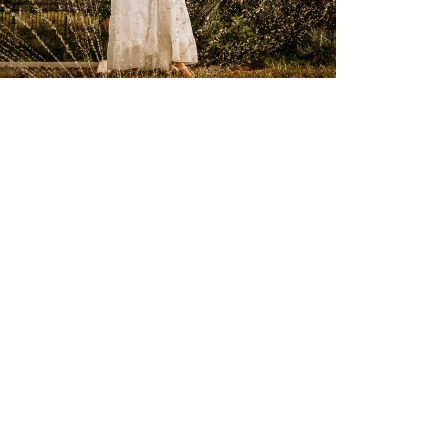
2517
37