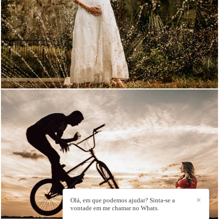
2519
37
2443
1
Olá, em que podemos ajudar? Sinta-se a
✕
vontade em me chamar no Whats.