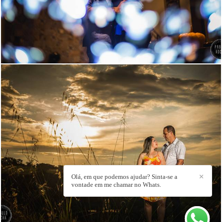
3068
86
3076
110
Olá, em que podemos ajudar? Sinta-se a
✕
vontade em me chamar no Whats.