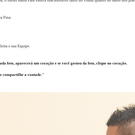
 o buffet Barra Park estava inacreditável tanto no visual quanto no sabor dos prat
a Fina.
eira e sua Equipe.
da foto, aparecerá um coração e se você gostou da foto, clique no coração.
e compartilhe a vontade."