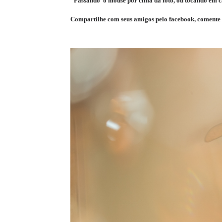
"Passando o mouse por cima da foto, ou tocando em ca
Compartilhe com seus amigos pelo facebook, comente 