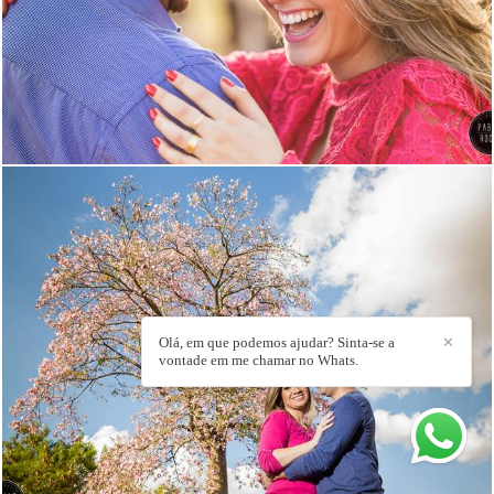
4101
188
Olá, em que podemos ajudar? Sinta-se a
✕
vontade em me chamar no Whats.
5686
4